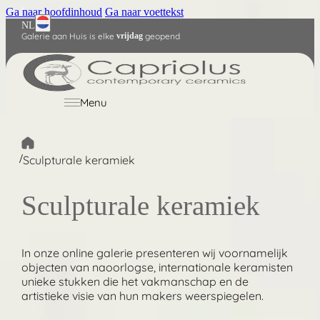
Ga naar hoofdinhoud
Ga naar voettekst
NL
Galerie aan Huis is elke
vrijdag
geopend
English
Deutsch
Menu
/
Sculpturale keramiek
Sculpturale keramiek
In onze online galerie presenteren wij voornamelijk
objecten van naoorlogse, internationale keramisten
unieke stukken die het vakmanschap en de
artistieke visie van hun makers weerspiegelen.