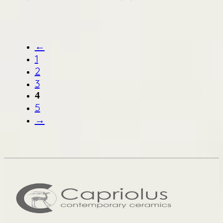
←
1
2
3
4
5
→