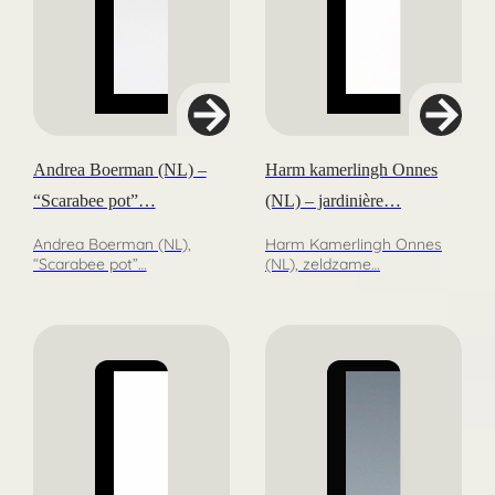
Andrea Boerman (NL) –
Harm kamerlingh Onnes
“Scarabee pot”…
(NL) – jardinière…
Andrea Boerman (NL),
Harm Kamerlingh Onnes
“Scarabee pot”…
(NL), zeldzame…