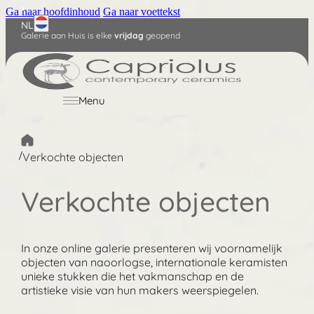
Ga naar hoofdinhoud
Ga naar voettekst
NL
Galerie aan Huis is elke
vrijdag
geopend
English
Deutsch
Menu
/
Verkochte objecten
Verkochte objecten
In onze online galerie presenteren wij voornamelijk
objecten van naoorlogse, internationale keramisten
unieke stukken die het vakmanschap en de
artistieke visie van hun makers weerspiegelen.