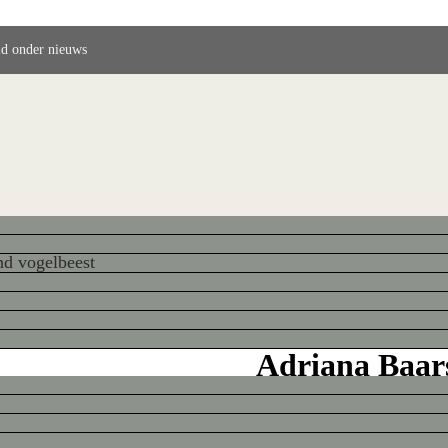
ld onder nieuws
nd vogelbeest
Adriana Baar
vogelbeest