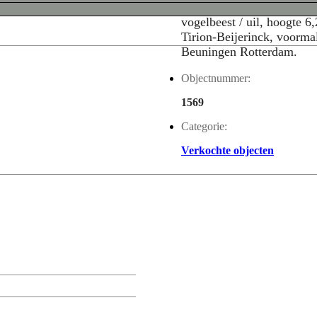
Adriana Baarspul (NL) – 
vogelbeest / uil, hoogte 
Tirion-Beijerinck, voorm
Beuningen Rotterdam.
Objectnummer:
1569
Categorie:
Verkochte objecten