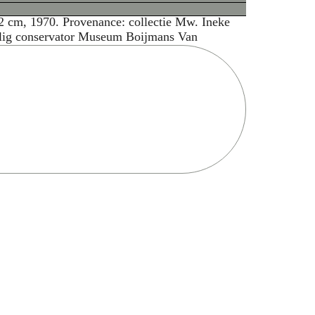
gedraaide en gevormde bol in de vorm van een
6,2 cm, 1970. Provenance: collectie Mw. Ineke
alig conservator Museum Boijmans Van
Zoek