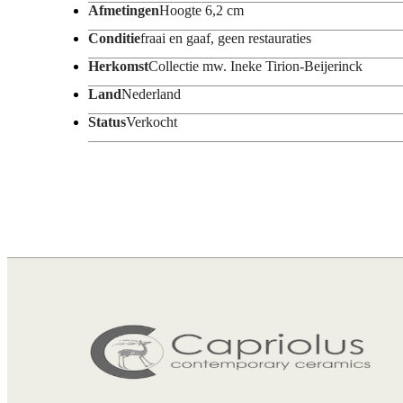
Afmetingen
Hoogte 6,2 cm
Conditie
fraai en gaaf, geen restauraties
Herkomst
Collectie mw. Ineke Tirion-Beijerinck
Land
Nederland
Status
Verkocht