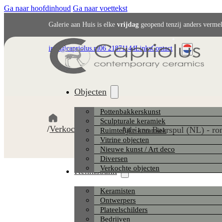
Ga naar hoofdinhoud
Ga naar voettekst
Galerie aan Huis is elke
vrijdag
geopend tenzij anders verme
info@capriolus.nl
06 21871144
Links
Contact
NL
Objecten
Pottenbakkerskunst
Sculpturale keramiek
/
Verkochte objecten
/
Adriana Baarspul (NL) - ro
Ruimtelijke keramiek
Vitrine objecten
Nieuwe kunst / Art deco
Diversen
Verkochte objecten
Kennisbank
Keramisten
Ontwerpers
Plateelschilders
Bedrijven