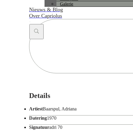
Galerie
Nieuws & Blog
Over Capriolus
Search
...
Details
Artiest
Baarspul, Adriana
Datering
1970
Signatuur
adri 70