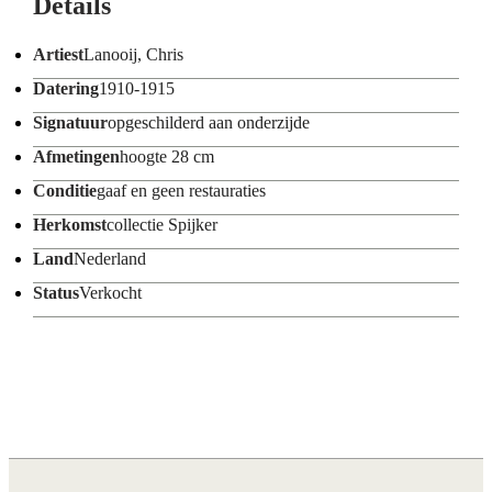
Details
Artiest
Lanooij, Chris
Datering
1910-1915
Signatuur
opgeschilderd aan onderzijde
Afmetingen
hoogte 28 cm
Conditie
gaaf en geen restauraties
Herkomst
collectie Spijker
Land
Nederland
Status
Verkocht