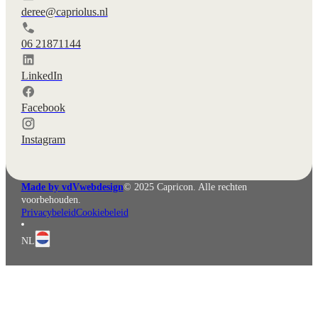
deree@capriolus.nl
06 21871144
LinkedIn
Facebook
Instagram
Made by vdVwebdesign
© 2025 Capricon. Alle rechten
voorbehouden.
Privacybeleid
Cookiebeleid
NL