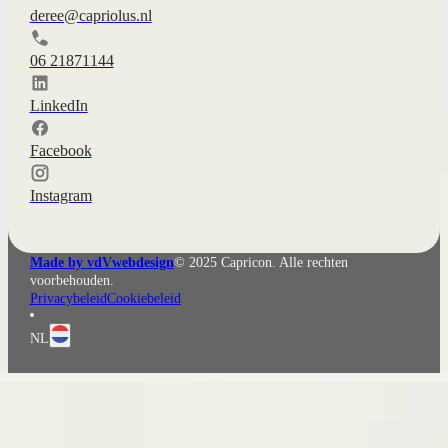
deree@capriolus.nl
06 21871144
LinkedIn
Facebook
Instagram
Made by vdVwebdesign
© 2025 Capricon. Alle rechten
voorbehouden.
Privacybeleid
Cookiebeleid
NL