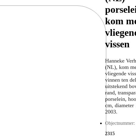
porsele
kom m
vliegen
vissen
Hanneke Verh
(NL), kom me
vliegende vis
vinnen ten de
uitstekend bo
rand, transpar
porselein, ho
cm, diameter
2003.
Objectnummer:
2315