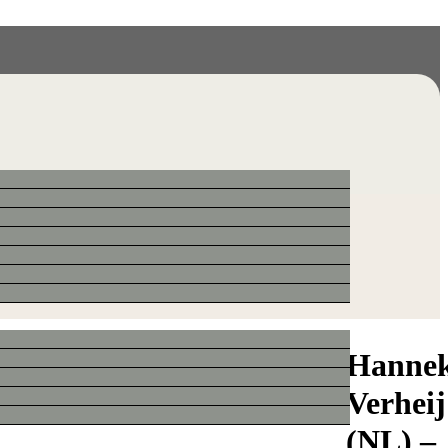
Hanne
Verheij
(NL) –