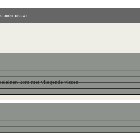
ld onder nieuws
seleinen kom met vliegende vissen