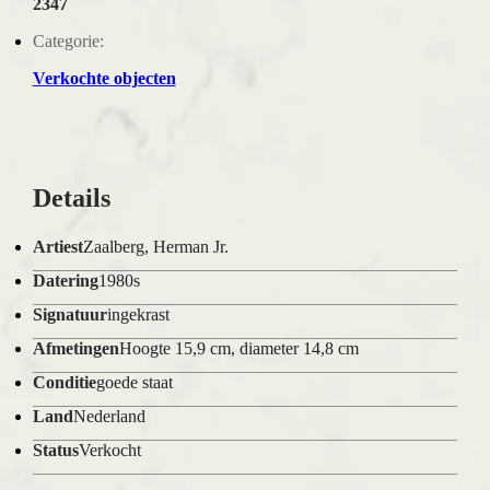
2347
Categorie:
Verkochte objecten
Details
Artiest
Zaalberg, Herman Jr.
Datering
1980s
Signatuur
ingekrast
Afmetingen
Hoogte 15,9 cm, diameter 14,8 cm
Conditie
goede staat
Land
Nederland
Status
Verkocht