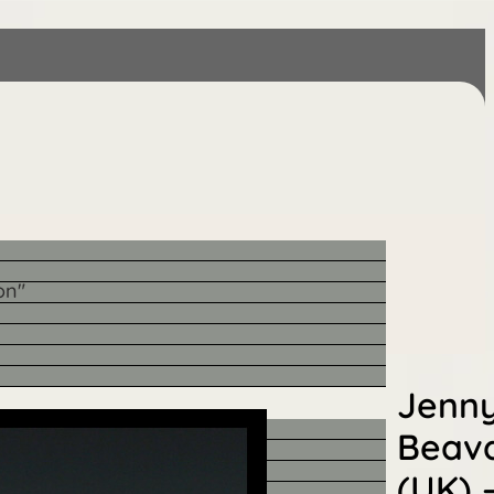
on"
Jenn
Beav
(UK) 