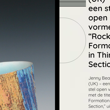
een s
open
vorm
“Roc
Forma
Zoek
in Thi
Secti
Jenny Be
(UK) – ee
stel open
met de tit
Formation 
Section,” u