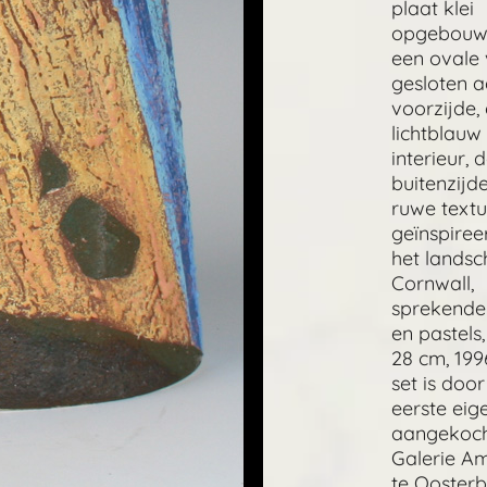
plaat klei
opgebouw
een ovale
gesloten 
voorzijde,
lichtblau
interieur, 
buitenzijd
ruwe textu
geïnspiree
het landsc
Cornwall,
sprekende
en pastels
28 cm, 199
set is doo
eerste eig
aangekoch
Galerie A
te Oosterb