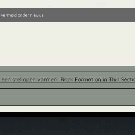
 vermeld onder nieuws
een stel open vormen "Rock Formation in Thin Secti