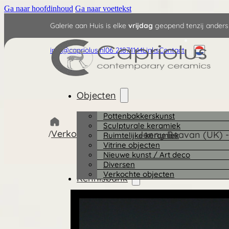
Ga naar hoofdinhoud
Ga naar voettekst
Galerie aan Huis is elke
vrijdag
geopend tenzij anders
info@capriolus.nl
06 21871144
Links
Contact
NL
Objecten
Pottenbakkerskunst
Sculpturale keramiek
Verkochte objecten
/
/
Jenny Beavan (UK) - 
Ruimtelijke keramiek
Vitrine objecten
Nieuwe kunst / Art deco
Diversen
Verkochte objecten
Kennisbank
Keramisten
Ontwerpers
Plateelschilders
Bedrijven