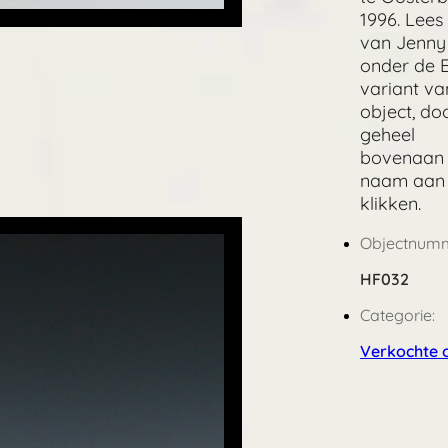
1996. Lees
van Jenny
onder de 
variant va
object, do
geheel
bovenaan
naam aan 
klikken.
Objectnumm
HF032
Categorie:
Verkochte 