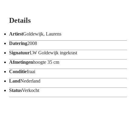
Details
Artiest
Goldewijk, Laurens
Datering
2008
Signatuur
LW Goldewijk ingekrast
Afmetingen
hoogte 35 cm
Conditie
fraai
Land
Nederland
Status
Verkocht