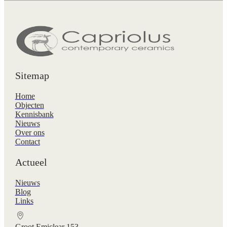
Sitemap
Home
Objecten
Kennisbank
Nieuws
Over ons
Contact
Actueel
Nieuws
Blog
Links
Groot Emiclear 153,