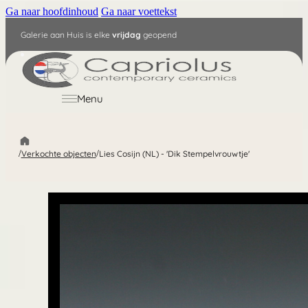
Ga naar hoofdinhoud
Ga naar voettekst
Galerie aan Huis is elke
vrijdag
geopend
NL
Menu
/
Verkochte objecten
/
Lies Cosijn (NL) - 'Dik Stempelvrouwtje'