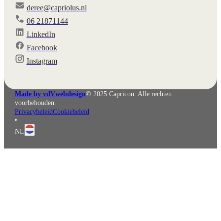
deree@capriolus.nl
06 21871144
LinkedIn
Facebook
Instagram
Made by vdVwebdesign
© 2025 Capricon. Alle rechten
voorbehouden.
Privacybeleid
Cookiebeleid
NL