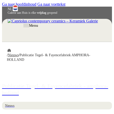
Ga naar hoofdinhoud
Ga naar voettekst
NL
Galerie aan Huis is elke
vrijdag
geopend
Menu
/
Nieuws
/
Publicatie Tegel- & Fayencefabriek AMPHORA-
HOLLAND
Publicatie Tegel- & Fayencefabriek - amphora-
holland
Nieuws